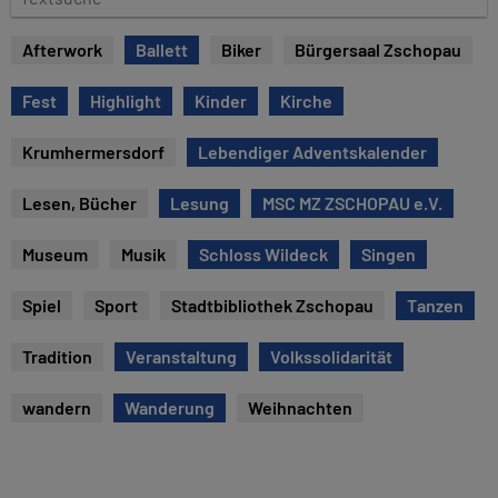
u
e
m
x
Afterwork
Ballett
Biker
Bürgersaal Zschopau
t
s
Fest
Highlight
Kinder
Kirche
u
c
Krumhermersdorf
Lebendiger Adventskalender
h
e
Lesen, Bücher
Lesung
MSC MZ ZSCHOPAU e.V.
Museum
Musik
Schloss Wildeck
Singen
Spiel
Sport
Stadtbibliothek Zschopau
Tanzen
Tradition
Veranstaltung
Volkssolidarität
wandern
Wanderung
Weihnachten