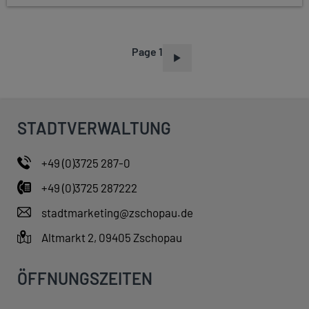
Page 1
P
A
G
I
STADTVERWALTUNG
N
A
+49 (0)3725 287-0
T
+49 (0)3725 287222
I
O
stadtmarketing@zschopau.de
N
Altmarkt 2, 09405 Zschopau
ÖFFNUNGSZEITEN