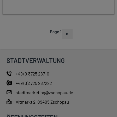
Page 1
P
A
G
I
STADTVERWALTUNG
N
A
+49 (0)3725 287-0
T
+49 (0)3725 287222
I
O
stadtmarketing@zschopau.de
N
Altmarkt 2, 09405 Zschopau