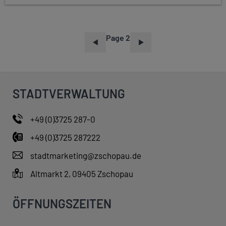
Page 2
P
A
G
I
STADTVERWALTUNG
N
A
+49 (0)3725 287-0
T
+49 (0)3725 287222
I
O
stadtmarketing@zschopau.de
N
Altmarkt 2, 09405 Zschopau
ÖFFNUNGSZEITEN