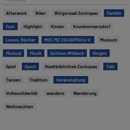
u
e
m
x
Afterwork
Biker
Bürgersaal Zschopau
Familie
t
s
Fest
Highlight
Kinder
Krumhermersdorf
u
c
Lesen, Bücher
MSC MZ ZSCHOPAU e.V.
Museum
h
e
Musical
Musik
Schloss Wildeck
Singen
Spiel
Sport
Stadtbibliothek Zschopau
Talk
Tanzen
Tradition
Veranstaltung
Volkssolidarität
wandern
Wanderung
Weihnachten