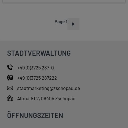
Page 1
P
A
G
I
STADTVERWALTUNG
N
A
+49 (0)3725 287-0
T
+49 (0)3725 287222
I
O
stadtmarketing@zschopau.de
N
Altmarkt 2, 09405 Zschopau
ÖFFNUNGSZEITEN