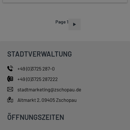
Page 1
P
A
G
I
STADTVERWALTUNG
N
A
+49 (0)3725 287-0
T
+49 (0)3725 287222
I
O
stadtmarketing@zschopau.de
N
Altmarkt 2, 09405 Zschopau
ÖFFNUNGSZEITEN