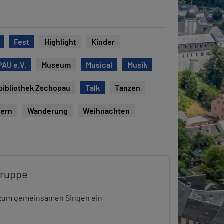
Fest
Highlight
Kinder
AU e.V.
Museum
Musical
Musik
bibliothek Zschopau
Talk
Tanzen
ern
Wanderung
Weihnachten
gruppe
dt zum gemeinsamen Singen ein