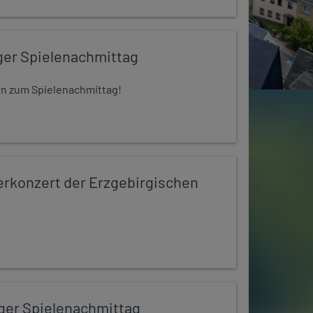
ger Spielenachmittag
 ein zum Spielenachmittag!
konzert der Erzgebirgischen
iger Spielenachmittag