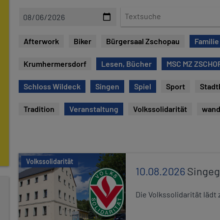
D
T
a
e
t
x
Afterwork
Biker
Bürgersaal Zschopau
Familie
u
t
m
s
Krumhermersdorf
Lesen, Bücher
MSC MZ ZSCHOP
u
c
Schloss Wildeck
Singen
Spiel
Sport
Stadt
h
e
Tradition
Veranstaltung
Volkssolidarität
wand
Volkssolidarität
10.08.2026
Singe
Die Volkssolidarität lä