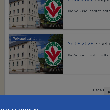
Die Volkssolidarität lä
Volkssolidarität
25.08.2026
Gesell
Die Volksolidarität lädt
Page 1
P
A
G