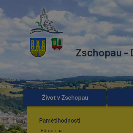
Zschopau - 
Život v Zschopau
Pamětihodnosti
Bürgersaal