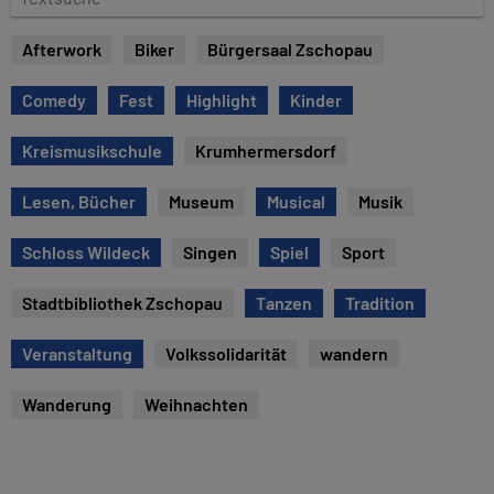
u
e
m
x
Afterwork
Biker
Bürgersaal Zschopau
t
s
Comedy
Fest
Highlight
Kinder
u
c
Kreismusikschule
Krumhermersdorf
h
e
Lesen, Bücher
Museum
Musical
Musik
Schloss Wildeck
Singen
Spiel
Sport
Stadtbibliothek Zschopau
Tanzen
Tradition
Veranstaltung
Volkssolidarität
wandern
Wanderung
Weihnachten