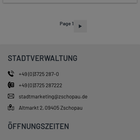
Page 1
P
A
G
I
STADTVERWALTUNG
N
A
+49 (0)3725 287-0
T
+49 (0)3725 287222
I
O
stadtmarketing@zschopau.de
N
Altmarkt 2, 09405 Zschopau
ÖFFNUNGSZEITEN