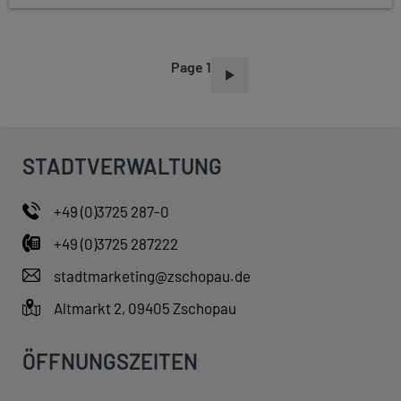
Page 1
P
A
G
I
STADTVERWALTUNG
N
A
+49 (0)3725 287-0
T
+49 (0)3725 287222
I
O
stadtmarketing@zschopau.de
N
Altmarkt 2, 09405 Zschopau
ÖFFNUNGSZEITEN