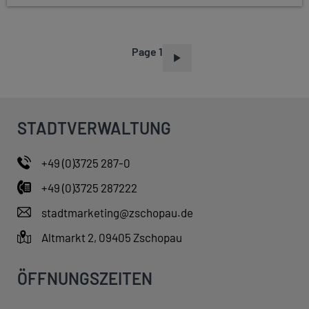
Page 1
P
A
G
I
STADTVERWALTUNG
N
A
+49 (0)3725 287-0
T
+49 (0)3725 287222
I
O
stadtmarketing@zschopau.de
N
Altmarkt 2, 09405 Zschopau
ÖFFNUNGSZEITEN