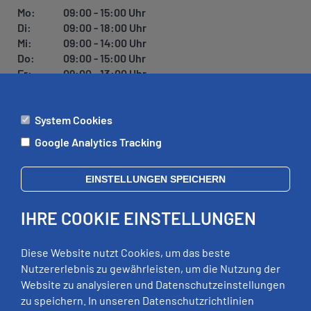
Mo:
09:00 - 15:00 Uhr
Di:
09:00 - 18:00 Uhr
Mi:
09:00 - 14:00 Uhr
Do:
09:00 - 15:00 Uhr
Fr:
09:00 - 13:00 Uhr
System Cookies
ÄMTER
Google Analytics Tracking
Mo:
09:00 - 12:00 Uhr
Di:
09:00 - 12:00 Uhr, 13:00 - 18:00 Uhr
EINSTELLUNGEN SPEICHERN
Mi:
geschlossen
Do:
09:00 - 12:00 Uhr, 13:00 - 15:00 Uhr
IHRE COOKIE EINSTELLUNGEN
Fr:
09:00 - 12:00 Uhr
zusätzliche Termine nach Vereinbarung
Diese Website nutzt Cookies, um das beste
Nutzererlebnis zu gewährleisten, um die Nutzung der
Website zu analysieren und Datenschutzeinstellungen
RECHTLICHES
zu speichern. In unseren Datenschutzrichtlinien