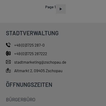
Page 1
P
A
G
I
STADTVERWALTUNG
N
A
+49 (0)3725 287-0
T
+49 (0)3725 287222
I
O
stadtmarketing@zschopau.de
N
Altmarkt 2, 09405 Zschopau
ÖFFNUNGSZEITEN
BÜRGERBÜRO