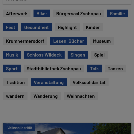
u
e
m
x
Afterwork
Biker
Bürgersaal Zschopau
Familie
t
s
Fest
Gesundheit
Highlight
Kinder
u
c
Krumhermersdorf
Lesen, Bücher
Museum
h
e
Musik
Schloss Wildeck
Singen
Spiel
Sport
Stadtbibliothek Zschopau
Talk
Tanzen
Tradition
Veranstaltung
Volkssolidarität
wandern
Wanderung
Weihnachten
Volkssolidarität