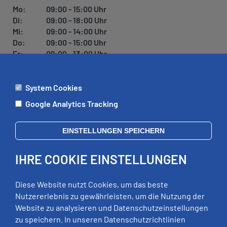
Mo:
09:00 - 15:00 Uhr
Di:
09:00 - 18:00 Uhr
Mi:
09:00 - 14:00 Uhr
Do:
09:00 - 15:00 Uhr
Fr:
09:00 - 13:00 Uhr
System Cookies
ÄMTER
Google Analytics Tracking
Mo:
09:00 - 12:00 Uhr
Di:
09:00 - 12:00 Uhr, 13:00 - 18:00 Uhr
EINSTELLUNGEN SPEICHERN
Mi:
geschlossen
Do:
09:00 - 12:00 Uhr, 13:00 - 15:00 Uhr
IHRE COOKIE EINSTELLUNGEN
Fr:
09:00 - 12:00 Uhr
zusätzliche Termine nach Vereinbarung
Diese Website nutzt Cookies, um das beste
Nutzererlebnis zu gewährleisten, um die Nutzung der
Website zu analysieren und Datenschutzeinstellungen
RECHTLICHES
zu speichern. In unseren Datenschutzrichtlinien