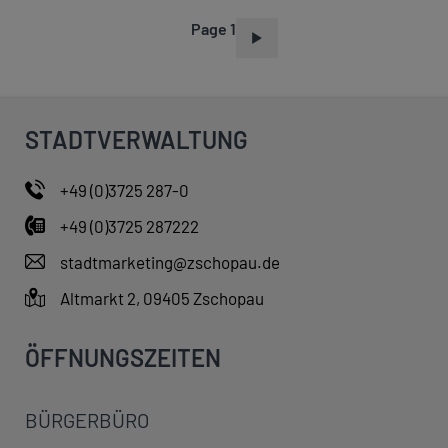
Page 1
P
A
G
I
STADTVERWALTUNG
N
A
+49 (0)3725 287-0
T
+49 (0)3725 287222
I
O
stadtmarketing@zschopau.de
N
Altmarkt 2, 09405 Zschopau
ÖFFNUNGSZEITEN
BÜRGERBÜRO