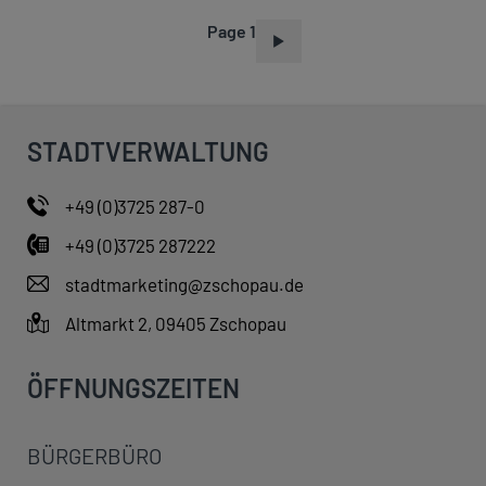
Page 1
P
A
G
I
STADTVERWALTUNG
N
A
+49 (0)3725 287-0
T
+49 (0)3725 287222
I
O
stadtmarketing@zschopau.de
N
Altmarkt 2, 09405 Zschopau
ÖFFNUNGSZEITEN
BÜRGERBÜRO