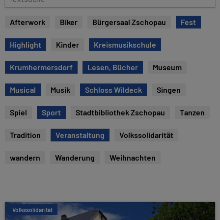
u
e
m
x
Afterwork
Biker
Bürgersaal Zschopau
Fest
t
s
Highlight
Kinder
Kreismusikschule
u
c
Krumhermersdorf
Lesen, Bücher
Museum
h
e
Musical
Musik
Schloss Wildeck
Singen
Spiel
Sport
Stadtbibliothek Zschopau
Tanzen
Tradition
Veranstaltung
Volkssolidarität
wandern
Wanderung
Weihnachten
Volkssolidarität