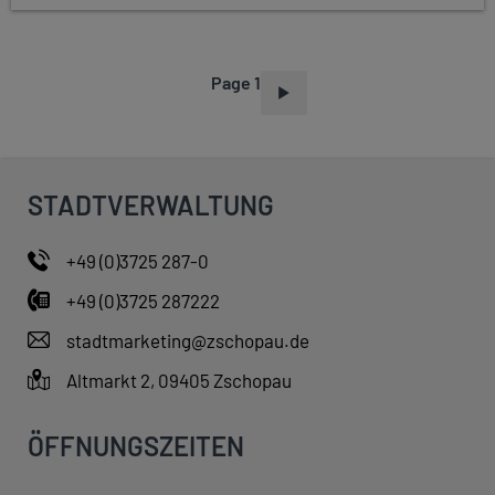
Page 1
P
A
G
I
STADTVERWALTUNG
N
A
+49 (0)3725 287-0
T
+49 (0)3725 287222
I
O
stadtmarketing@zschopau.de
N
Altmarkt 2, 09405 Zschopau
ÖFFNUNGSZEITEN