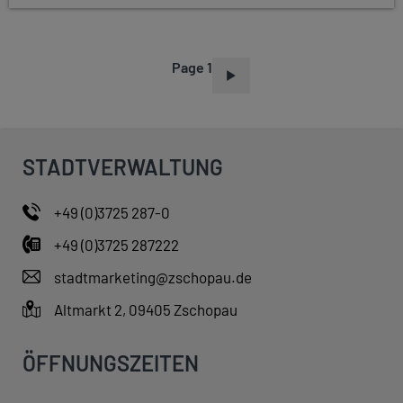
Page 1
P
A
G
I
STADTVERWALTUNG
N
A
+49 (0)3725 287-0
T
+49 (0)3725 287222
I
O
stadtmarketing@zschopau.de
N
Altmarkt 2, 09405 Zschopau
ÖFFNUNGSZEITEN