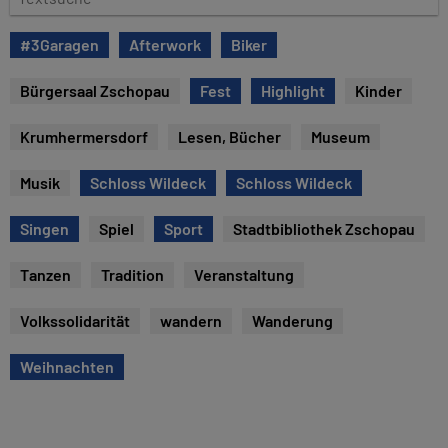
u
e
m
x
#3Garagen
Afterwork
Biker
t
s
Bürgersaal Zschopau
Fest
Highlight
Kinder
u
c
Krumhermersdorf
Lesen, Bücher
Museum
h
e
Musik
Schloss Wildeck
Schloss Wildeck
Singen
Spiel
Sport
Stadtbibliothek Zschopau
Tanzen
Tradition
Veranstaltung
Volkssolidarität
wandern
Wanderung
Weihnachten