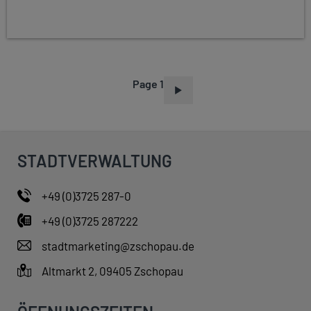
Page 1
P
A
G
I
STADTVERWALTUNG
N
A
+49 (0)3725 287-0
T
+49 (0)3725 287222
I
O
stadtmarketing@zschopau.de
N
Altmarkt 2, 09405 Zschopau