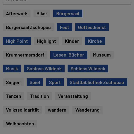
u
e
m
x
Afterwork
Biker
Bürgersaal
t
s
Bürgersaal Zschopau
Fest
Gottesdienst
u
c
High Point
Highlight
Kinder
Kirche
h
e
Krumhermersdorf
Lesen, Bücher
Museum
Musik
Schloss Wildeck
Schloss Wildeck
Singen
Spiel
Sport
Stadtbibliothek Zschopau
Tanzen
Tradition
Veranstaltung
Volkssolidarität
wandern
Wanderung
Weihnachten