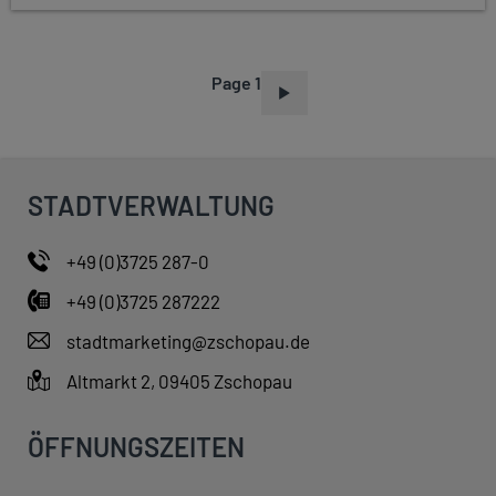
Page 1
P
A
G
I
STADTVERWALTUNG
N
A
+49 (0)3725 287-0
T
+49 (0)3725 287222
I
O
stadtmarketing@zschopau.de
N
Altmarkt 2, 09405 Zschopau
ÖFFNUNGSZEITEN