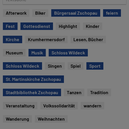
u
e
m
x
Afterwork
Biker
Bürgersaal Zschopau
feiern
t
s
Fest
Gottesdienst
Highlight
Kinder
u
c
Kirche
Krumhermersdorf
Lesen, Bücher
h
e
Museum
Musik
Schloss Wildeck
Schloss Wildeck
Singen
Spiel
Sport
St. Martinskirche Zschopau
Stadtbibliothek Zschopau
Tanzen
Tradition
Veranstaltung
Volkssolidarität
wandern
Wanderung
Weihnachten