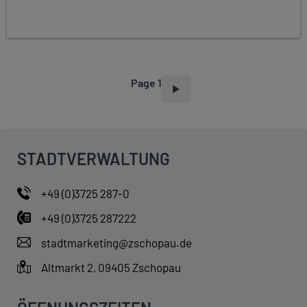
Page 1
P
A
G
I
STADTVERWALTUNG
N
A
+49 (0)3725 287-0
T
+49 (0)3725 287222
I
O
stadtmarketing@zschopau.de
N
Altmarkt 2, 09405 Zschopau