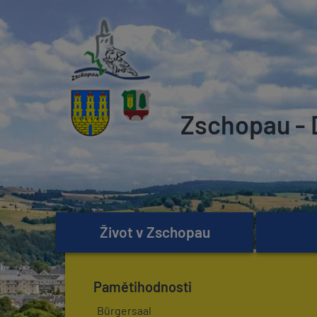
Zschopau - 
Život v Zschopau
Pamětihodnosti
Bürgersaal