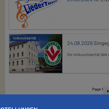
Volkssolidarität
24.08.2026
Singe
Die Volkssolidarität lä
Page 1
P
A
G