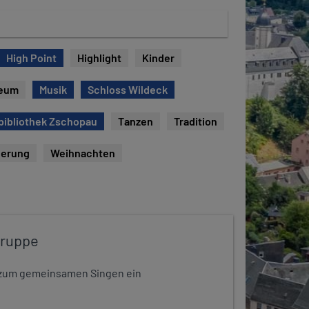
High Point
Highlight
Kinder
eum
Musik
Schloss Wildeck
bibliothek Zschopau
Tanzen
Tradition
erung
Weihnachten
gruppe
dt zum gemeinsamen Singen ein