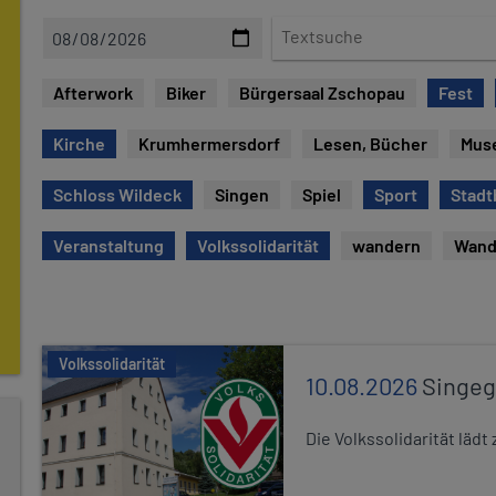
D
T
a
e
t
x
Afterwork
Biker
Bürgersaal Zschopau
Fest
u
t
m
s
Kirche
Krumhermersdorf
Lesen, Bücher
Mus
u
c
Schloss Wildeck
Singen
Spiel
Sport
Stadt
h
e
Veranstaltung
Volkssolidarität
wandern
Wand
Volkssolidarität
10.08.2026
Singe
Die Volkssolidarität lä