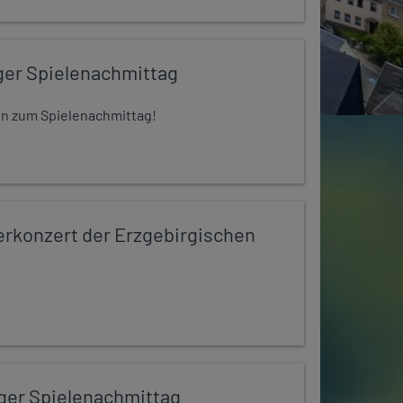
ger Spielenachmittag
 ein zum Spielenachmittag!
konzert der Erzgebirgischen
iger Spielenachmittag