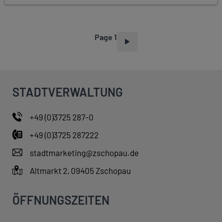
Page 1
P
A
G
I
STADTVERWALTUNG
N
A
+49 (0)3725 287-0
T
+49 (0)3725 287222
I
O
stadtmarketing@zschopau.de
N
Altmarkt 2, 09405 Zschopau
ÖFFNUNGSZEITEN