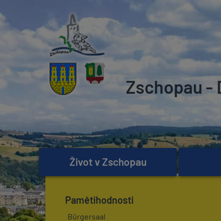
Zschopau - 
Život v Zschopau
Pamětihodnosti
Bürgersaal