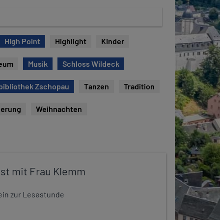
High Point
Highlight
Kinder
eum
Musik
Schloss Wildeck
bibliothek Zschopau
Tanzen
Tradition
erung
Weihnachten
st mit Frau Klemm
t ein zur Lesestunde