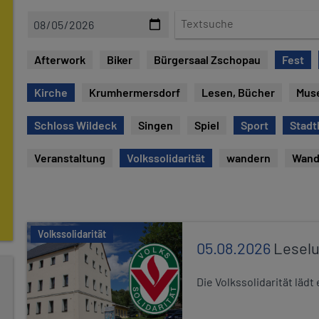
D
T
a
e
t
x
Afterwork
Biker
Bürgersaal Zschopau
Fest
u
t
m
s
Kirche
Krumhermersdorf
Lesen, Bücher
Mus
u
c
Schloss Wildeck
Singen
Spiel
Sport
Stadt
h
e
Veranstaltung
Volkssolidarität
wandern
Wand
Volkssolidarität
05.08.2026
Leselu
Die Volkssolidarität läd