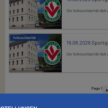
Die Volkssolidarität lä
Volkssolidarität
19.08.2026
Sportg
Die Volkssolidarität lä
Page 1
P
A
G