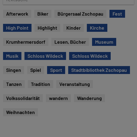
u
e
m
x
Afterwork
Biker
Bürgersaal Zschopau
Fest
t
s
High Point
Highlight
Kinder
Kirche
u
c
Krumhermersdorf
Lesen, Bücher
Museum
h
e
Musik
Schloss Wildeck
Schloss Wildeck
Singen
Spiel
Sport
Stadtbibliothek Zschopau
Tanzen
Tradition
Veranstaltung
Volkssolidarität
wandern
Wanderung
Weihnachten