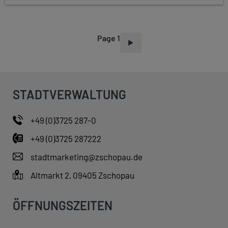
Page 1
P
A
G
I
STADTVERWALTUNG
N
A
+49 (0)3725 287-0
T
+49 (0)3725 287222
I
O
stadtmarketing@zschopau.de
N
Altmarkt 2, 09405 Zschopau
ÖFFNUNGSZEITEN