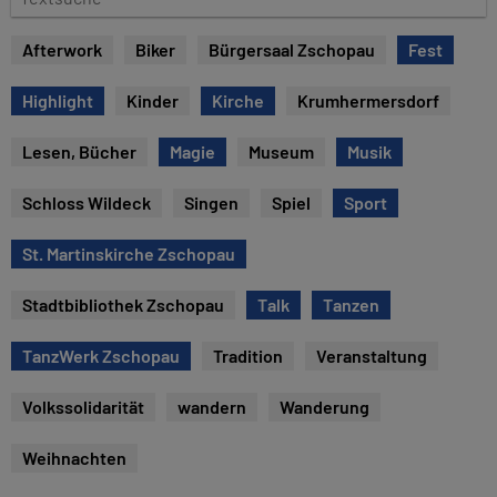
u
e
m
x
Afterwork
Biker
Bürgersaal Zschopau
Fest
t
s
Highlight
Kinder
Kirche
Krumhermersdorf
u
c
Lesen, Bücher
Magie
Museum
Musik
h
e
Schloss Wildeck
Singen
Spiel
Sport
St. Martinskirche Zschopau
Stadtbibliothek Zschopau
Talk
Tanzen
TanzWerk Zschopau
Tradition
Veranstaltung
Volkssolidarität
wandern
Wanderung
Weihnachten