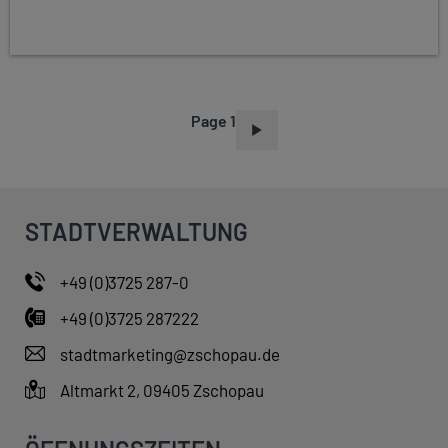
Page 1
P
A
G
I
STADTVERWALTUNG
N
A
+49 (0)3725 287-0
T
+49 (0)3725 287222
I
O
stadtmarketing@zschopau.de
N
Altmarkt 2, 09405 Zschopau