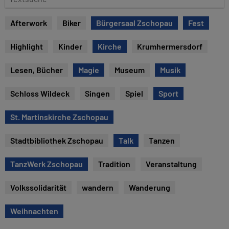
u
e
m
x
Afterwork
Biker
Bürgersaal Zschopau
Fest
t
s
Highlight
Kinder
Kirche
Krumhermersdorf
u
c
Lesen, Bücher
Magie
Museum
Musik
h
e
Schloss Wildeck
Singen
Spiel
Sport
St. Martinskirche Zschopau
Stadtbibliothek Zschopau
Talk
Tanzen
TanzWerk Zschopau
Tradition
Veranstaltung
Volkssolidarität
wandern
Wanderung
Weihnachten