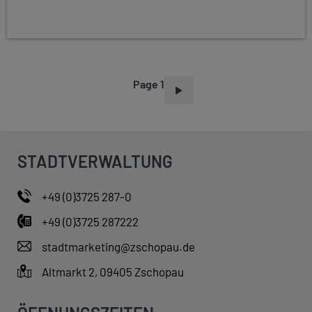
Page 1
P
A
G
I
STADTVERWALTUNG
N
A
+49 (0)3725 287-0
T
+49 (0)3725 287222
I
O
stadtmarketing@zschopau.de
N
Altmarkt 2, 09405 Zschopau