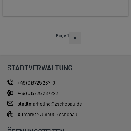
Page 1
P
A
G
I
STADTVERWALTUNG
N
A
+49 (0)3725 287-0
T
+49 (0)3725 287222
I
O
stadtmarketing@zschopau.de
N
Altmarkt 2, 09405 Zschopau