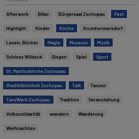
u
e
m
x
Afterwork
Biker
Bürgersaal Zschopau
Fest
t
s
Highlight
Kinder
Kirche
Krumhermersdorf
u
c
Lesen, Bücher
Magie
Museum
Musik
h
e
Schloss Wildeck
Singen
Spiel
Sport
St. Martinskirche Zschopau
Stadtbibliothek Zschopau
Talk
Tanzen
TanzWerk Zschopau
Tradition
Veranstaltung
Volkssolidarität
wandern
Wanderung
Weihnachten