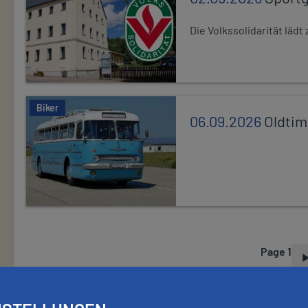
Die Volkssolidarität lä
Biker
06.09.2026
Oldtim
Page 1
P
A
G