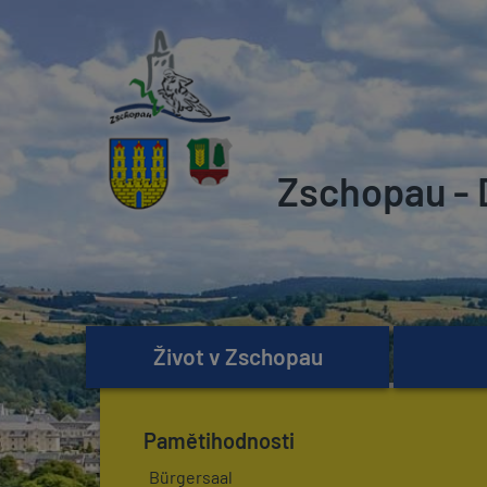
Zschopau - 
Život v Zschopau
Pamětihodnosti
Bürgersaal