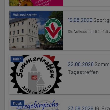
Volkssolidarität
19.08.2026
Sportg
Die Volkssolidarität lä
Biker
22.08.2026
Somme
Tagestreffen
Musik
23.08.2026
16. Er