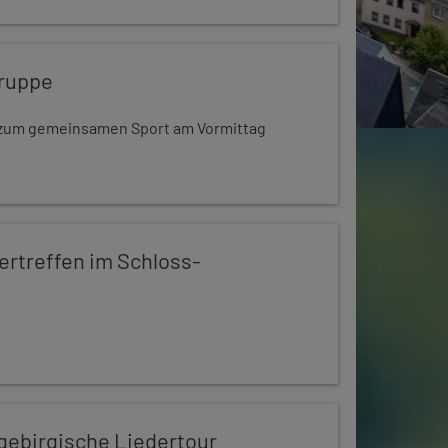
ruppe
dt zum gemeinsamen Sport am Vormittag
rtreffen im Schloss-
zgebirgische Liedertour