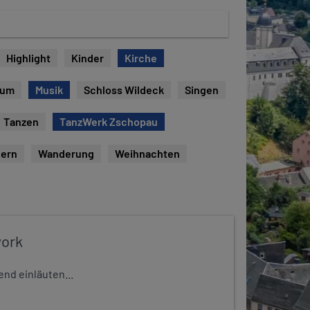
Highlight
Kinder
Kirche
eum
Musik
Schloss Wildeck
Singen
Tanzen
TanzWerk Zschopau
ern
Wanderung
Weihnachten
work
nd einläuten...