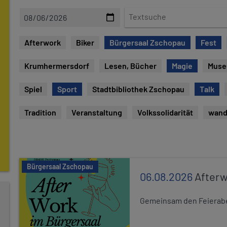
D
T
a
e
t
x
Afterwork
Biker
Bürgersaal Zschopau
Fest
u
t
m
s
Krumhermersdorf
Lesen, Bücher
Magie
Mus
u
c
Spiel
Sport
Stadtbibliothek Zschopau
Talk
h
e
Tradition
Veranstaltung
Volkssolidarität
wand
Bürgersaal Zschopau
06.08.2026
After
Gemeinsam den Feierabe