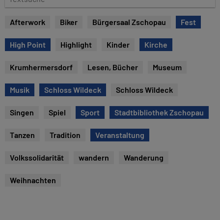
u
e
m
x
Afterwork
Biker
Bürgersaal Zschopau
Fest
t
s
High Point
Highlight
Kinder
Kirche
u
c
Krumhermersdorf
Lesen, Bücher
Museum
h
e
Musik
Schloss Wildeck
Schloss Wildeck
Singen
Spiel
Sport
Stadtbibliothek Zschopau
Tanzen
Tradition
Veranstaltung
Volkssolidarität
wandern
Wanderung
Weihnachten