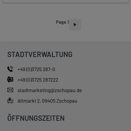
Page 1
P
A
G
I
STADTVERWALTUNG
N
A
+49 (0)3725 287-0
T
+49 (0)3725 287222
I
O
stadtmarketing@zschopau.de
N
Altmarkt 2, 09405 Zschopau
ÖFFNUNGSZEITEN