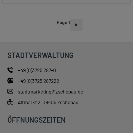
Page 1
P
A
G
I
STADTVERWALTUNG
N
A
+49 (0)3725 287-0
T
+49 (0)3725 287222
I
O
stadtmarketing@zschopau.de
N
Altmarkt 2, 09405 Zschopau
ÖFFNUNGSZEITEN