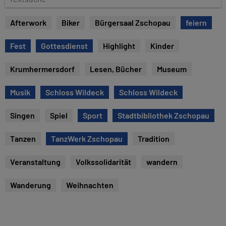
u
e
m
x
Afterwork
Biker
Bürgersaal Zschopau
feiern
t
s
Fest
Gottesdienst
Highlight
Kinder
u
c
Krumhermersdorf
Lesen, Bücher
Museum
h
e
Musik
Schloss Wildeck
Schloss Wildeck
Singen
Spiel
Sport
Stadtbibliothek Zschopau
Tanzen
TanzWerk Zschopau
Tradition
Veranstaltung
Volkssolidarität
wandern
Wanderung
Weihnachten