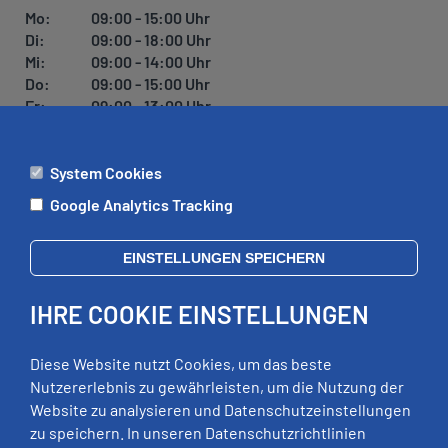
Mo:
09:00 - 15:00 Uhr
Di:
09:00 - 18:00 Uhr
Mi:
09:00 - 14:00 Uhr
Do:
09:00 - 15:00 Uhr
Fr:
09:00 - 13:00 Uhr
System Cookies
ÄMTER
Google Analytics Tracking
Mo:
09:00 - 12:00 Uhr
Di:
09:00 - 12:00 Uhr, 13:00 - 18:00 Uhr
EINSTELLUNGEN SPEICHERN
Mi:
geschlossen
Do:
09:00 - 12:00 Uhr, 13:00 - 15:00 Uhr
IHRE COOKIE EINSTELLUNGEN
Fr:
09:00 - 12:00 Uhr
zusätzliche Termine nach Vereinbarung
Diese Website nutzt Cookies, um das beste
Nutzererlebnis zu gewährleisten, um die Nutzung der
Website zu analysieren und Datenschutzeinstellungen
RECHTLICHES
zu speichern. In unseren Datenschutzrichtlinien