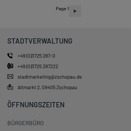
Page 1
P
A
G
I
STADTVERWALTUNG
N
A
+49 (0)3725 287-0
T
+49 (0)3725 287222
I
O
stadtmarketing@zschopau.de
N
Altmarkt 2, 09405 Zschopau
ÖFFNUNGSZEITEN
BÜRGERBÜRO