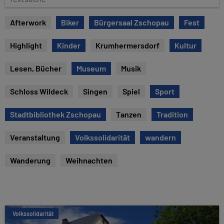
u
e
m
x
Afterwork
Biker
Bürgersaal Zschopau
Fest
t
s
Highlight
Kinder
Krumhermersdorf
Kultur
u
c
Lesen, Bücher
Museum
Musik
h
e
Schloss Wildeck
Singen
Spiel
Sport
Stadtbibliothek Zschopau
Tanzen
Tradition
Veranstaltung
Volkssolidarität
wandern
Wanderung
Weihnachten
Volkssolidarität