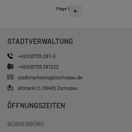
Page 1
P
A
G
I
STADTVERWALTUNG
N
A
+49 (0)3725 287-0
T
+49 (0)3725 287222
I
O
stadtmarketing@zschopau.de
N
Altmarkt 2, 09405 Zschopau
ÖFFNUNGSZEITEN
BÜRGERBÜRO