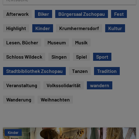
u
e
m
x
Afterwork
Biker
Bürgersaal Zschopau
Fest
t
s
Highlight
Kinder
Krumhermersdorf
Kultur
u
c
Lesen, Bücher
Museum
Musik
h
e
Schloss Wildeck
Singen
Spiel
Sport
Stadtbibliothek Zschopau
Tanzen
Tradition
Veranstaltung
Volkssolidarität
wandern
Wanderung
Weihnachten
Kinder