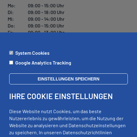
Mo:
09:00 - 15:00 Uhr
Di:
09:00 - 18:00 Uhr
Mi:
09:00 - 14:00 Uhr
Do:
09:00 - 15:00 Uhr
Fr:
09:00 - 13:00 Uhr
System Cookies
ÄMTER
Google Analytics Tracking
Mo:
09:00 - 12:00 Uhr
Di:
09:00 - 12:00 Uhr, 13:00 - 18:00 Uhr
EINSTELLUNGEN SPEICHERN
Mi:
geschlossen
Do:
09:00 - 12:00 Uhr, 13:00 - 15:00 Uhr
IHRE COOKIE EINSTELLUNGEN
Fr:
09:00 - 12:00 Uhr
zusätzliche Termine nach Vereinbarung
Diese Website nutzt Cookies, um das beste
Nutzererlebnis zu gewährleisten, um die Nutzung der
Website zu analysieren und Datenschutzeinstellungen
RECHTLICHES
zu speichern. In unseren Datenschutzrichtlinien