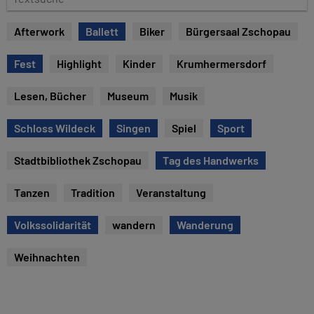
u
e
m
x
Afterwork
Ballett
Biker
Bürgersaal Zschopau
t
s
Fest
Highlight
Kinder
Krumhermersdorf
u
c
Lesen, Bücher
Museum
Musik
h
e
Schloss Wildeck
Singen
Spiel
Sport
Stadtbibliothek Zschopau
Tag des Handwerks
Tanzen
Tradition
Veranstaltung
Volkssolidarität
wandern
Wanderung
Weihnachten