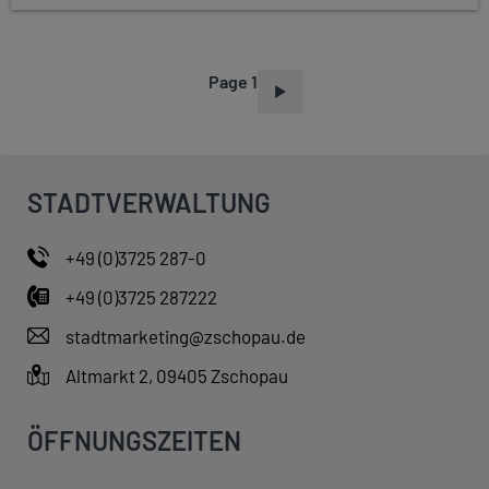
Page 1
P
A
G
I
STADTVERWALTUNG
N
A
+49 (0)3725 287-0
T
+49 (0)3725 287222
I
O
stadtmarketing@zschopau.de
N
Altmarkt 2, 09405 Zschopau
ÖFFNUNGSZEITEN