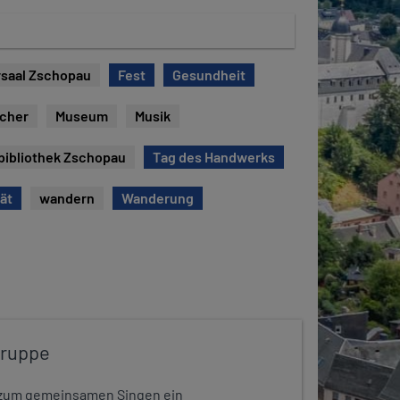
saal Zschopau
Fest
Gesundheit
ücher
Museum
Musik
bibliothek Zschopau
Tag des Handwerks
tät
wandern
Wanderung
gruppe
dt zum gemeinsamen Singen ein