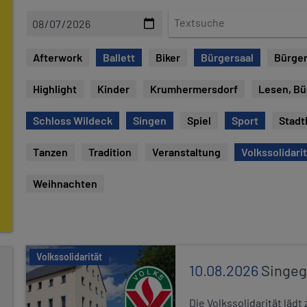
D
T
a
e
t
x
Afterwork
Ballett
Biker
Bürgersaal
Bürger
u
t
m
s
Highlight
Kinder
Krumhermersdorf
Lesen, B
u
c
Schloss Wildeck
Singen
Spiel
Sport
Stadt
h
e
Tanzen
Tradition
Veranstaltung
Volkssolidari
Weihnachten
Volkssolidarität
10.08.2026
Singe
Die Volkssolidarität lä