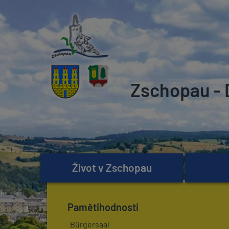
Zschopau - 
Život v Zschopau
Pamětihodnosti
Bürgersaal