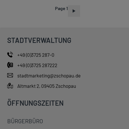
Page 1
P
A
G
I
STADTVERWALTUNG
N
A
+49 (0)3725 287-0
T
+49 (0)3725 287222
I
O
stadtmarketing@zschopau.de
N
Altmarkt 2, 09405 Zschopau
ÖFFNUNGSZEITEN
BÜRGERBÜRO