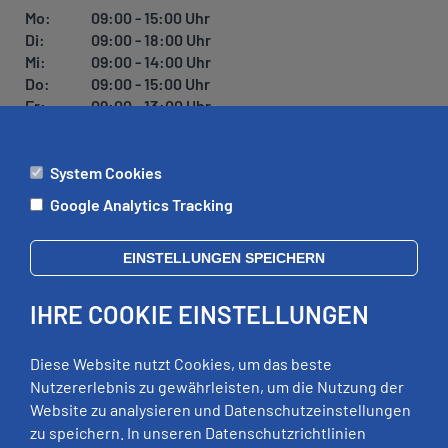
Mo:
09:00 - 15:00 Uhr
Di:
09:00 - 18:00 Uhr
Mi:
09:00 - 14:00 Uhr
Do:
09:00 - 15:00 Uhr
Fr:
09:00 - 13:00 Uhr
System Cookies
ÄMTER
Google Analytics Tracking
Mo:
09:00 - 12:00 Uhr
Di:
09:00 - 12:00 Uhr, 13:00 - 18:00 Uhr
EINSTELLUNGEN SPEICHERN
Mi:
geschlossen
Do:
09:00 - 12:00 Uhr, 13:00 - 15:00 Uhr
IHRE COOKIE EINSTELLUNGEN
Fr:
09:00 - 12:00 Uhr
zusätzliche Termine nach Vereinbarung
Diese Website nutzt Cookies, um das beste
Nutzererlebnis zu gewährleisten, um die Nutzung der
Website zu analysieren und Datenschutzeinstellungen
RECHTLICHES
zu speichern. In unseren Datenschutzrichtlinien