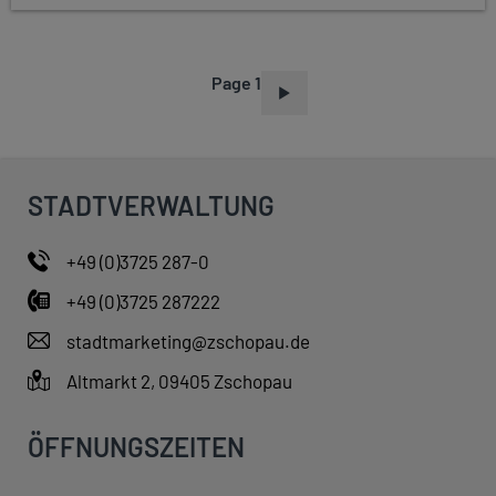
Page 1
P
A
G
I
STADTVERWALTUNG
N
A
+49 (0)3725 287-0
T
+49 (0)3725 287222
I
O
stadtmarketing@zschopau.de
N
Altmarkt 2, 09405 Zschopau
ÖFFNUNGSZEITEN