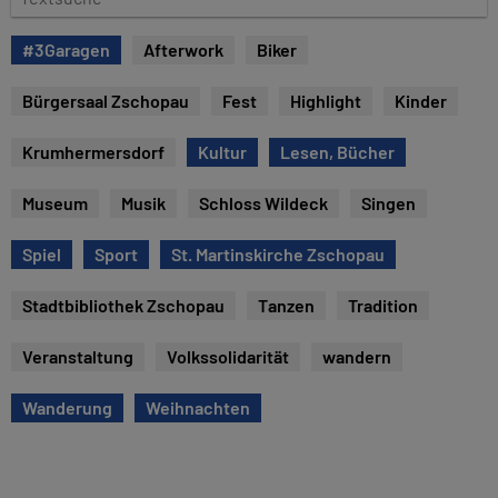
u
e
m
x
#3Garagen
Afterwork
Biker
t
s
Bürgersaal Zschopau
Fest
Highlight
Kinder
u
c
Krumhermersdorf
Kultur
Lesen, Bücher
h
e
Museum
Musik
Schloss Wildeck
Singen
Spiel
Sport
St. Martinskirche Zschopau
Stadtbibliothek Zschopau
Tanzen
Tradition
Veranstaltung
Volkssolidarität
wandern
Wanderung
Weihnachten