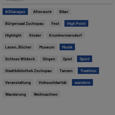
u
e
m
x
#3Garagen
Afterwork
Biker
t
s
Bürgersaal Zschopau
Fest
High Point
u
c
Highlight
Kinder
Krumhermersdorf
h
e
Lesen, Bücher
Museum
Musik
Schloss Wildeck
Singen
Spiel
Sport
Stadtbibliothek Zschopau
Tanzen
Tradition
Veranstaltung
Volkssolidarität
wandern
Wanderung
Weihnachten