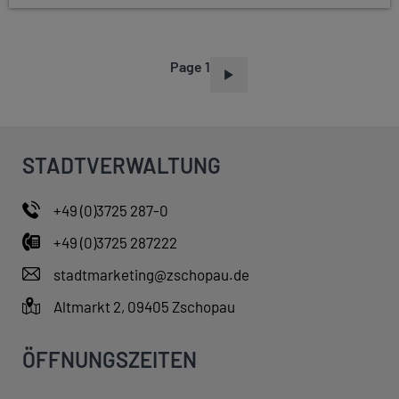
Page 1
P
A
G
I
STADTVERWALTUNG
N
A
+49 (0)3725 287-0
T
+49 (0)3725 287222
I
O
stadtmarketing@zschopau.de
N
Altmarkt 2, 09405 Zschopau
ÖFFNUNGSZEITEN