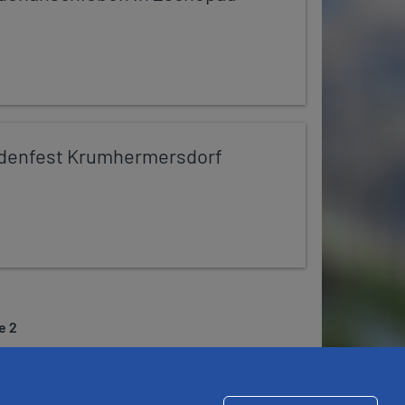
denfest Krumhermersdorf
e 2