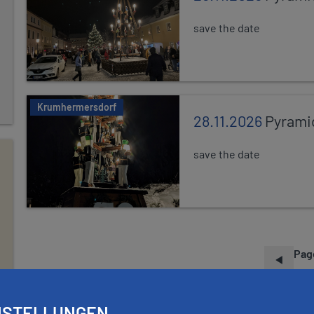
save the date
Krumhermersdorf
28.11.2026
Pyrami
save the date
Pag
P
A
G
INSTELLUNGEN