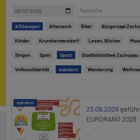
D
T
a
e
t
x
#3Garagen
Afterwork
Biker
Bürgersaal Zsch
u
t
m
s
Kinder
Krumhermersdorf
Lesen, Bücher
Mus
u
c
Singen
Spiel
Sport
Stadtbibliothek Zschopau
h
e
Volkssolidarität
wandern
Wanderung
Weihna
wandern
23.09.2026
gefüh
EURORANO 2026
...