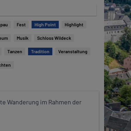
opau
Fest
High Point
Highlight
eum
Musik
Schloss Wildeck
Tanzen
Tradition
Veranstaltung
chten
rte Wanderung im Rahmen der