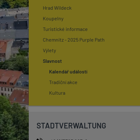
Hrad Wildeck
Koupelny
Turistické informace
Chemnitz - 2025 Purple Path
Výlety
Slavnost
Kalendář událostí
Tradiční akce
Kultura
STADTVERWALTUNG