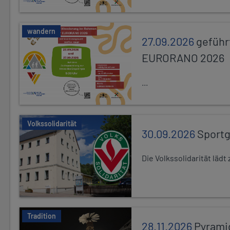
wandern
27.09.2026
geführ
EURORANO 2026
...
Volkssolidarität
30.09.2026
Sport
Die Volkssolidarität lä
Tradition
28.11.2026
Pyrami