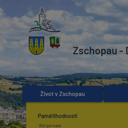
Zschopau - 
Život v Zschopau
Pamětihodnosti
Bürgersaal