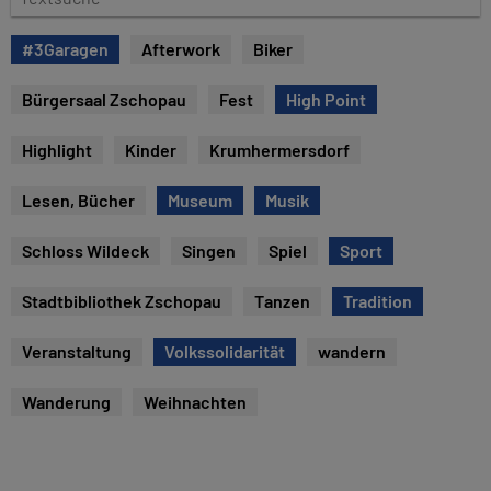
u
e
m
x
#3Garagen
Afterwork
Biker
t
s
Bürgersaal Zschopau
Fest
High Point
u
c
Highlight
Kinder
Krumhermersdorf
h
e
Lesen, Bücher
Museum
Musik
Schloss Wildeck
Singen
Spiel
Sport
Stadtbibliothek Zschopau
Tanzen
Tradition
Veranstaltung
Volkssolidarität
wandern
Wanderung
Weihnachten