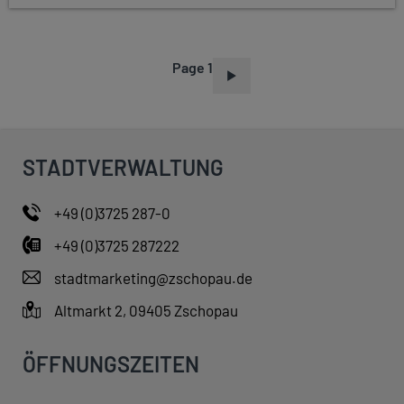
Page 1
P
A
G
I
STADTVERWALTUNG
N
A
+49 (0)3725 287-0
T
+49 (0)3725 287222
I
O
stadtmarketing@zschopau.de
N
Altmarkt 2, 09405 Zschopau
ÖFFNUNGSZEITEN