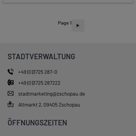
Page 1
P
A
G
I
STADTVERWALTUNG
N
A
+49 (0)3725 287-0
T
+49 (0)3725 287222
I
O
stadtmarketing@zschopau.de
N
Altmarkt 2, 09405 Zschopau
ÖFFNUNGSZEITEN