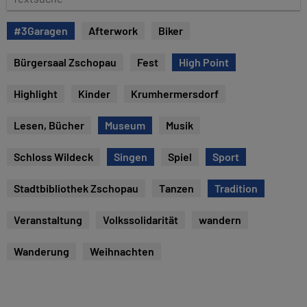
u
e
m
x
#3Garagen
Afterwork
Biker
t
s
Bürgersaal Zschopau
Fest
High Point
u
c
Highlight
Kinder
Krumhermersdorf
h
e
Lesen, Bücher
Museum
Musik
Schloss Wildeck
Singen
Spiel
Sport
Stadtbibliothek Zschopau
Tanzen
Tradition
Veranstaltung
Volkssolidarität
wandern
Wanderung
Weihnachten