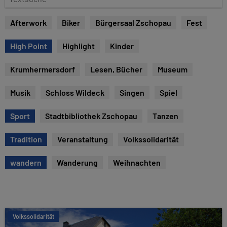
u
e
m
x
Afterwork
Biker
Bürgersaal Zschopau
Fest
t
s
High Point
Highlight
Kinder
u
c
Krumhermersdorf
Lesen, Bücher
Museum
h
e
Musik
Schloss Wildeck
Singen
Spiel
Sport
Stadtbibliothek Zschopau
Tanzen
Tradition
Veranstaltung
Volkssolidarität
wandern
Wanderung
Weihnachten
Volkssolidarität