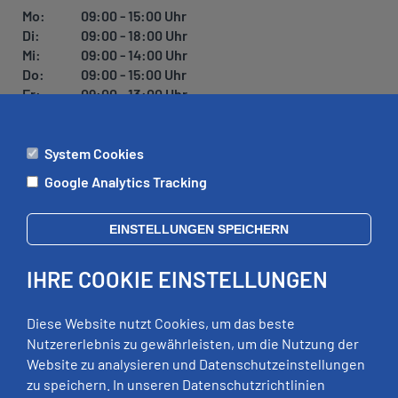
Mo:
09:00 - 15:00 Uhr
Di:
09:00 - 18:00 Uhr
Mi:
09:00 - 14:00 Uhr
Do:
09:00 - 15:00 Uhr
Fr:
09:00 - 13:00 Uhr
System Cookies
ÄMTER
Google Analytics Tracking
Mo:
09:00 - 12:00 Uhr
Di:
09:00 - 12:00 Uhr, 13:00 - 18:00 Uhr
EINSTELLUNGEN SPEICHERN
Mi:
geschlossen
Do:
09:00 - 12:00 Uhr, 13:00 - 15:00 Uhr
IHRE COOKIE EINSTELLUNGEN
Fr:
09:00 - 12:00 Uhr
zusätzliche Termine nach Vereinbarung
Diese Website nutzt Cookies, um das beste
Nutzererlebnis zu gewährleisten, um die Nutzung der
Website zu analysieren und Datenschutzeinstellungen
RECHTLICHES
zu speichern. In unseren Datenschutzrichtlinien