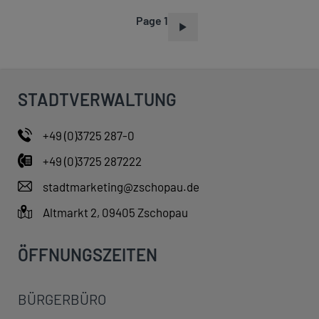
Page 1
P
A
G
I
STADTVERWALTUNG
N
A
+49 (0)3725 287-0
T
+49 (0)3725 287222
I
O
stadtmarketing@zschopau.de
N
Altmarkt 2, 09405 Zschopau
ÖFFNUNGSZEITEN
BÜRGERBÜRO