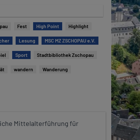
opau
Fest
High Point
Highlight
cher
Lesung
MSC MZ ZSCHOPAU e.V.
iel
Sport
Stadtbibliothek Zschopau
tät
wandern
Wanderung
iche Mittelalterführung für