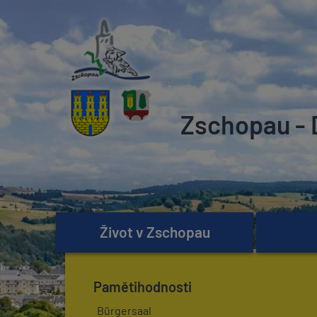
Zschopau - 
Život v Zschopau
Pamětihodnosti
Bürgersaal