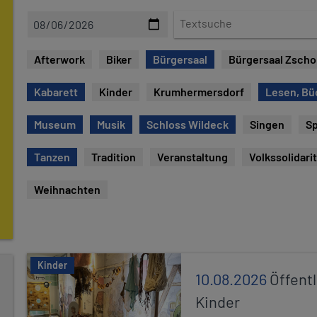
D
T
a
e
t
x
Afterwork
Biker
Bürgersaal
Bürgersaal Zsch
u
t
m
s
Kabarett
Kinder
Krumhermersdorf
Lesen, Bü
u
c
Museum
Musik
Schloss Wildeck
Singen
Sp
h
e
Tanzen
Tradition
Veranstaltung
Volkssolidari
Weihnachten
Kinder
10.08.2026
Öffentl
Kinder