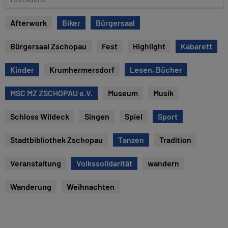
u
e
m
x
Afterwork
Biker
Bürgersaal
t
s
Bürgersaal Zschopau
Fest
Highlight
Kabarett
u
c
Kinder
Krumhermersdorf
Lesen, Bücher
h
e
MSC MZ ZSCHOPAU e.V.
Museum
Musik
Schloss Wildeck
Singen
Spiel
Sport
Stadtbibliothek Zschopau
Tanzen
Tradition
Veranstaltung
Volkssolidarität
wandern
Wanderung
Weihnachten