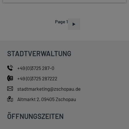
Page 1
P
A
G
I
STADTVERWALTUNG
N
A
+49 (0)3725 287-0
T
+49 (0)3725 287222
I
O
stadtmarketing@zschopau.de
N
Altmarkt 2, 09405 Zschopau
ÖFFNUNGSZEITEN