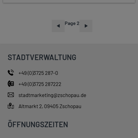
Page 2
P
A
G
I
STADTVERWALTUNG
N
A
+49 (0)3725 287-0
T
+49 (0)3725 287222
I
O
stadtmarketing@zschopau.de
N
Altmarkt 2, 09405 Zschopau
ÖFFNUNGSZEITEN