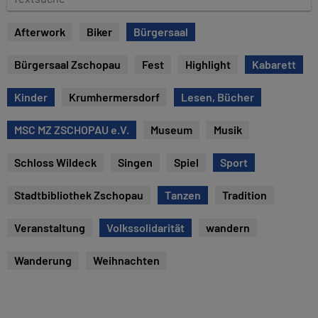
u
e
m
x
Afterwork
Biker
Bürgersaal
t
s
Bürgersaal Zschopau
Fest
Highlight
Kabarett
u
c
Kinder
Krumhermersdorf
Lesen, Bücher
h
e
MSC MZ ZSCHOPAU e.V.
Museum
Musik
Schloss Wildeck
Singen
Spiel
Sport
Stadtbibliothek Zschopau
Tanzen
Tradition
Veranstaltung
Volkssolidarität
wandern
Wanderung
Weihnachten