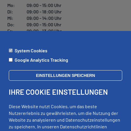
Mo:
09:00 - 15:00 Uhr
Di:
09:00 - 18:00 Uhr
Mi:
09:00 - 14:00 Uhr
Do:
09:00 - 15:00 Uhr
Fr:
09:00 - 13:00 Uhr
System Cookies
ÄMTER
Google Analytics Tracking
Mo:
09:00 - 12:00 Uhr
Di:
09:00 - 12:00 Uhr, 13:00 - 18:00 Uhr
EINSTELLUNGEN SPEICHERN
Mi:
geschlossen
Do:
09:00 - 12:00 Uhr, 13:00 - 15:00 Uhr
IHRE COOKIE EINSTELLUNGEN
Fr:
09:00 - 12:00 Uhr
zusätzliche Termine nach Vereinbarung
Diese Website nutzt Cookies, um das beste
Nutzererlebnis zu gewährleisten, um die Nutzung der
Website zu analysieren und Datenschutzeinstellungen
RECHTLICHES
zu speichern. In unseren Datenschutzrichtlinien