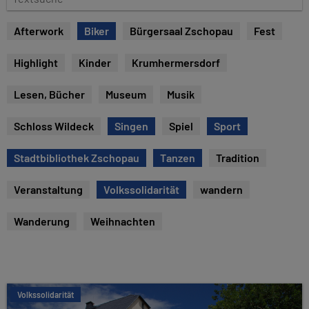
u
e
m
x
Afterwork
Biker
Bürgersaal Zschopau
Fest
t
s
Highlight
Kinder
Krumhermersdorf
u
c
Lesen, Bücher
Museum
Musik
h
e
Schloss Wildeck
Singen
Spiel
Sport
Stadtbibliothek Zschopau
Tanzen
Tradition
Veranstaltung
Volkssolidarität
wandern
Wanderung
Weihnachten
Volkssolidarität