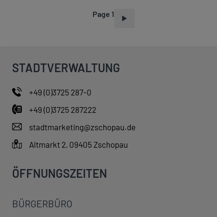
Page 1
P
A
G
I
STADTVERWALTUNG
N
A
+49 (0)3725 287-0
T
+49 (0)3725 287222
I
O
stadtmarketing@zschopau.de
N
Altmarkt 2, 09405 Zschopau
ÖFFNUNGSZEITEN
BÜRGERBÜRO