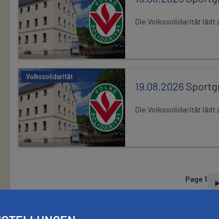
Die Volkssolidarität lä
Volkssolidarität
19.08.2026
Sportg
Die Volkssolidarität lä
Page 1
P
A
G