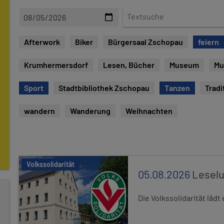
D
T
a
e
t
x
Afterwork
Biker
Bürgersaal Zschopau
feiern
u
t
m
s
Krumhermersdorf
Lesen, Bücher
Museum
Mu
u
c
Sport
Stadtbibliothek Zschopau
Tanzen
Tradi
h
e
wandern
Wanderung
Weihnachten
Volkssolidarität
05.08.2026
Leselu
Die Volkssolidarität läd