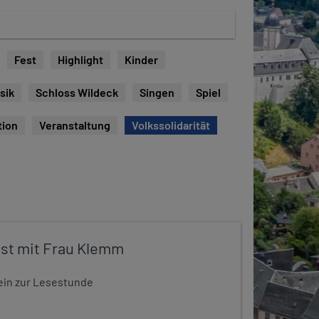
Fest
Highlight
Kinder
sik
Schloss Wildeck
Singen
Spiel
tion
Veranstaltung
Volkssolidarität
st mit Frau Klemm
t ein zur Lesestunde