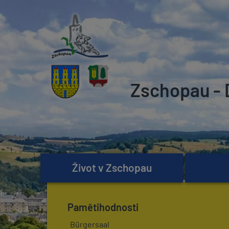
Zschopau - 
Život v Zschopau
Pamětihodnosti
Bürgersaal