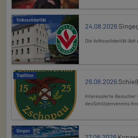
Volkssolidarität
24.08.2026
Singe
Die Volkssolidarität lä
Tradition
26.08.2026
Schieß
Interessierte Besuche
desSchützenvereins ihre
Singen
27.08.2026
Konzer