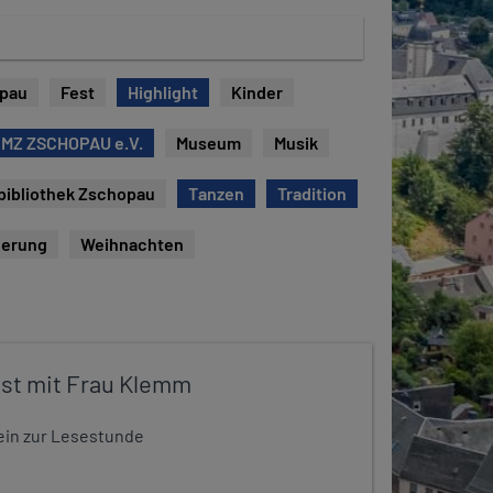
opau
Fest
Highlight
Kinder
 MZ ZSCHOPAU e.V.
Museum
Musik
bibliothek Zschopau
Tanzen
Tradition
erung
Weihnachten
st mit Frau Klemm
t ein zur Lesestunde