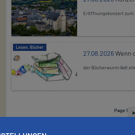
Eröffnungskonzert zum 
Lesen, Bücher
27.08.2026
Wenn d
der Bücherwurm lädt ein.
Page 1
P
A
G