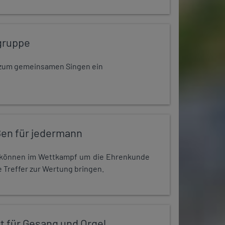
gruppe
dt zum gemeinsamen Singen ein
en für jedermann
r können im Wettkampf um die Ehrenkunde
 Treffer zur Wertung bringen.
t für Gesang und Orgel