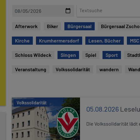
D
T
a
e
t
x
Afterwork
Biker
Bürgersaal
Bürgersaal Zsch
u
t
m
s
Kirche
Krumhermersdorf
Lesen, Bücher
MSC
u
c
Schloss Wildeck
Singen
Spiel
Sport
Stadt
h
e
Veranstaltung
Volkssolidarität
wandern
Wand
Volkssolidarität
05.08.2026
Leselu
Die Volkssolidarität läd