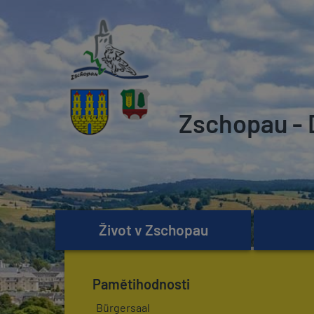
Zschopau - 
Život v Zschopau
Pamětihodnosti
Bürgersaal