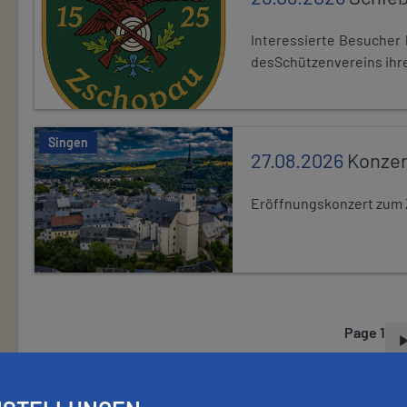
Interessierte Besuche
desSchützenvereins ihre
Singen
27.08.2026
Konzer
Eröffnungskonzert zum 
Page 1
P
A
G