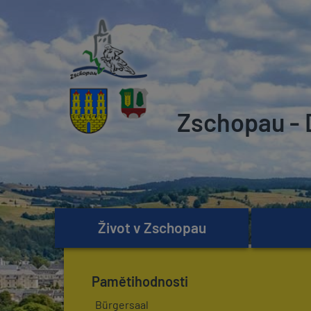
Zschopau - 
Život v Zschopau
Pamětihodnosti
Bürgersaal