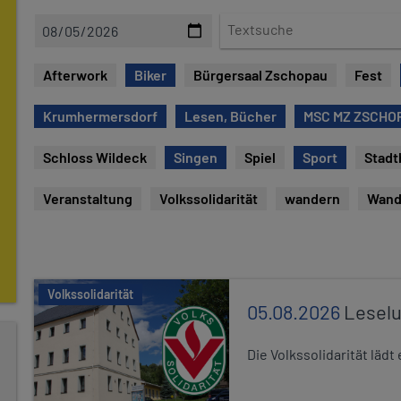
D
T
a
e
t
x
Afterwork
Biker
Bürgersaal Zschopau
Fest
u
t
m
s
Krumhermersdorf
Lesen, Bücher
MSC MZ ZSCHOP
u
c
Schloss Wildeck
Singen
Spiel
Sport
Stadt
h
e
Veranstaltung
Volkssolidarität
wandern
Wand
Volkssolidarität
05.08.2026
Leselu
Die Volkssolidarität läd