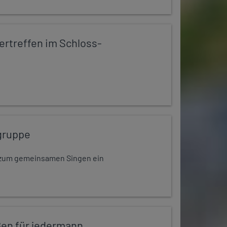
rtreffen im Schloss-
gruppe
dt zum gemeinsamen Singen ein
en für jedermann