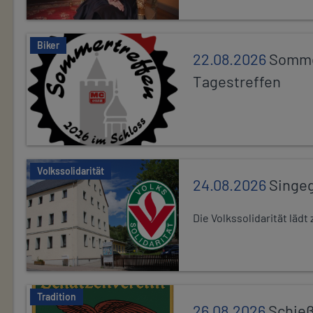
Biker
22.08.2026
Somme
Tagestreffen
Volkssolidarität
24.08.2026
Singe
Die Volkssolidarität lä
Tradition
26.08.2026
Schieß