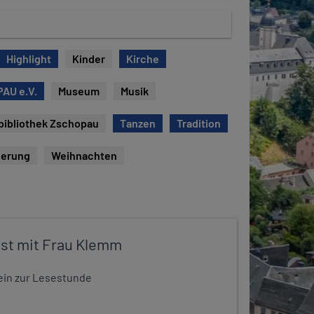
Highlight
Kinder
Kirche
AU e.V.
Museum
Musik
bibliothek Zschopau
Tanzen
Tradition
erung
Weihnachten
st mit Frau Klemm
t ein zur Lesestunde