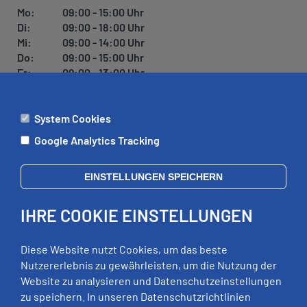
Mo:
09:00 - 15:00 Uhr
Di:
09:00 - 18:00 Uhr
Mi:
09:00 - 14:00 Uhr
Do:
09:00 - 15:00 Uhr
Fr:
09:00 - 13:00 Uhr
System Cookies
ÄMTER
Google Analytics Tracking
Mo:
09:00 - 12:00 Uhr
Di:
09:00 - 12:00 Uhr, 13:00 - 18:00 Uhr
EINSTELLUNGEN SPEICHERN
Mi:
geschlossen
Do:
09:00 - 12:00 Uhr, 13:00 - 15:00 Uhr
IHRE COOKIE EINSTELLUNGEN
Fr:
09:00 - 12:00 Uhr
zusätzliche Termine nach Vereinbarung
Diese Website nutzt Cookies, um das beste
Nutzererlebnis zu gewährleisten, um die Nutzung der
Website zu analysieren und Datenschutzeinstellungen
RECHTLICHES
zu speichern. In unseren Datenschutzrichtlinien