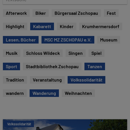
u
e
m
x
Afterwork
Biker
Bürgersaal Zschopau
Fest
t
s
Highlight
Kabarett
Kinder
Krumhermersdorf
u
c
Lesen, Bücher
MSC MZ ZSCHOPAU e.V.
Museum
h
e
Musik
Schloss Wildeck
Singen
Spiel
Sport
Stadtbibliothek Zschopau
Tanzen
Tradition
Veranstaltung
Volkssolidarität
wandern
Wanderung
Weihnachten
Volkssolidarität