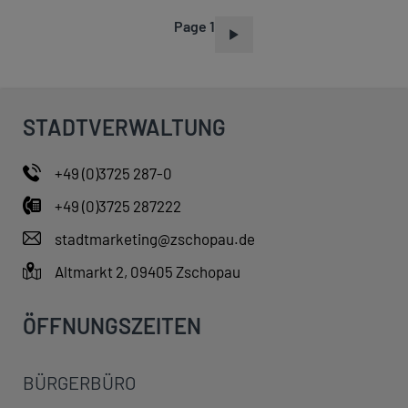
Page 1
P
A
G
I
STADTVERWALTUNG
N
A
+49 (0)3725 287-0
T
+49 (0)3725 287222
I
O
stadtmarketing@zschopau.de
N
Altmarkt 2, 09405 Zschopau
ÖFFNUNGSZEITEN
BÜRGERBÜRO