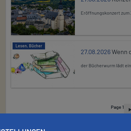
Eröffnungskonzert zum 
Lesen, Bücher
27.08.2026
Wenn d
der Bücherwurm lädt ein.
Page 1
P
A
G