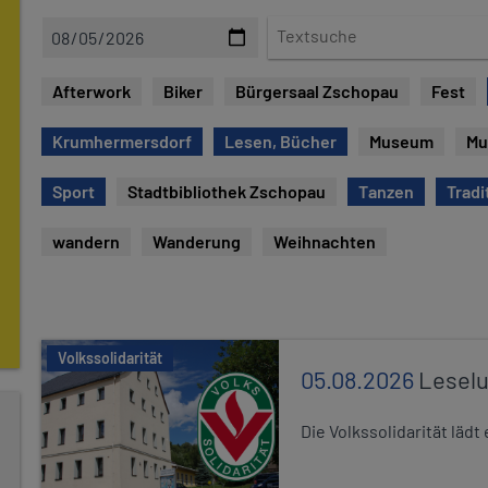
D
T
a
e
t
x
Afterwork
Biker
Bürgersaal Zschopau
Fest
u
t
m
s
Krumhermersdorf
Lesen, Bücher
Museum
Mu
u
c
Sport
Stadtbibliothek Zschopau
Tanzen
Tradi
h
e
wandern
Wanderung
Weihnachten
Volkssolidarität
05.08.2026
Leselu
Die Volkssolidarität läd