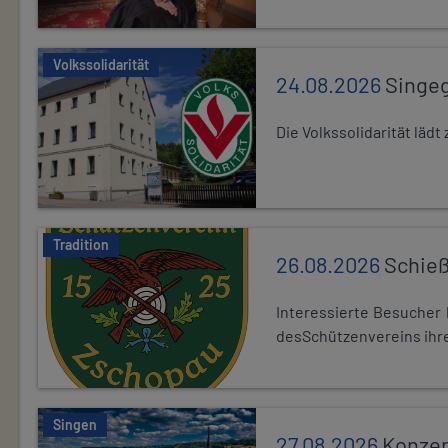
Volkssolidarität
24.08.2026
Singe
Die Volkssolidarität lä
Tradition
26.08.2026
Schieß
Interessierte Besuche
desSchützenvereins ihre
Singen
27.08.2026
Konzer