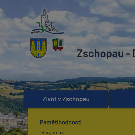
Zschopau - 
Život v Zschopau
Pamětihodnosti
Bürgersaal