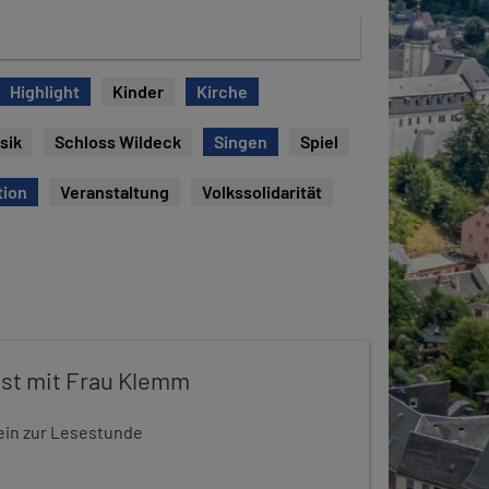
Highlight
Kinder
Kirche
sik
Schloss Wildeck
Singen
Spiel
tion
Veranstaltung
Volkssolidarität
st mit Frau Klemm
t ein zur Lesestunde