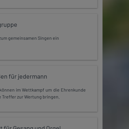
gruppe
dt zum gemeinsamen Singen ein
en für jedermann
r können im Wettkampf um die Ehrenkunde
 Treffer zur Wertung bringen.
t für Gesang und Orgel