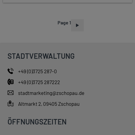
Page 1
P
A
G
I
STADTVERWALTUNG
N
A
+49 (0)3725 287-0
T
+49 (0)3725 287222
I
O
stadtmarketing@zschopau.de
N
Altmarkt 2, 09405 Zschopau
ÖFFNUNGSZEITEN