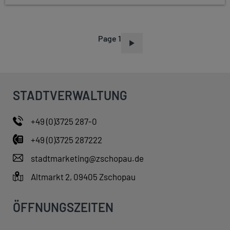
Page 1
P
A
G
I
STADTVERWALTUNG
N
A
+49 (0)3725 287-0
T
+49 (0)3725 287222
I
O
stadtmarketing@zschopau.de
N
Altmarkt 2, 09405 Zschopau
ÖFFNUNGSZEITEN